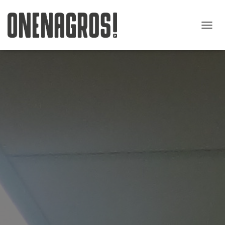
O
U
V
R
I
R
/
F
E
R
M
E
R
L
A
N
A
V
I
G
A