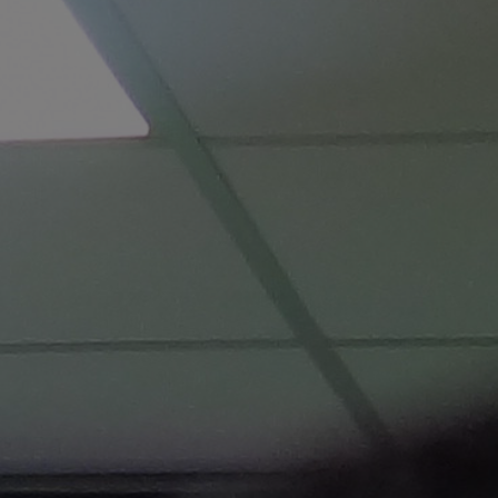
T
I
O
N